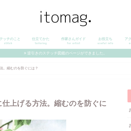
テッチのこと
仕立てかた
作家さんガイド
お役立ち
ア
stitch
tailoring
for artist
useful info
a
逆引きのステッチ図鑑のページができました。
法。縮むのを防ぐには？
に仕上げる方法。縮むのを防ぐに