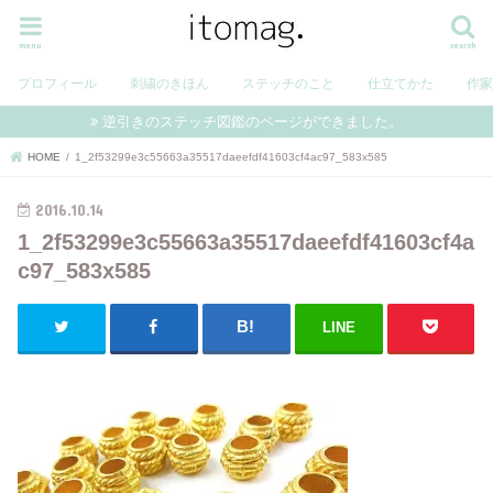
menu
search
プロフィール
刺繍のきほん
ステッチのこと
仕立てかた
作
逆引きのステッチ図鑑のページができました。
HOME
1_2f53299e3c55663a35517daeefdf41603cf4ac97_583x585
2016.10.14
1_2f53299e3c55663a35517daeefdf41603cf4a
c97_583x585
LINE