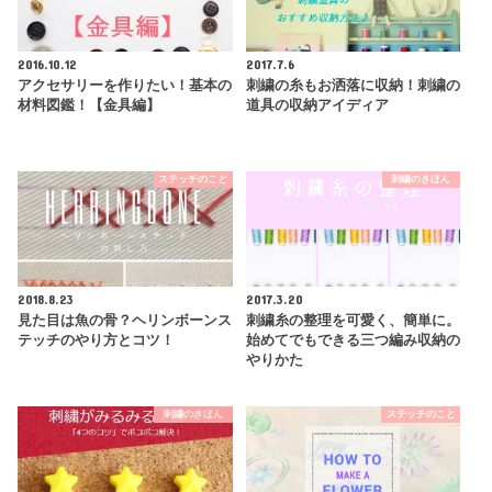
2016.10.12
2017.7.6
アクセサリーを作りたい！基本の
刺繍の糸もお洒落に収納！刺繍の
材料図鑑！【金具編】
道具の収納アイディア
ステッチのこと
刺繍のきほん
2018.8.23
2017.3.20
見た目は魚の骨？ヘリンボーンス
刺繍糸の整理を可愛く、簡単に。
テッチのやり方とコツ！
始めてでもできる三つ編み収納の
やりかた
刺繍のきほん
ステッチのこと