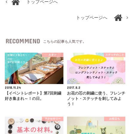
トップページへ
トップページへ
RECOMMEND
こちらの記事も人気です。
おまけ
ステッチのこと
2018.11.24
2017.8.2
【イベントレポート】第7回刺繍
お花の芯の刺繍に使う、フレンチ
好き集まれ～！の日。
ノット・ステッチを刺してみよ
う！
アクセサリー
お役立ち