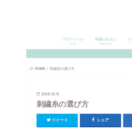
プロフィール
刺繍のきほん
ス
first
beginner
HOME
刺繍糸の選び方
2018.10.11
刺繍糸の選び方
ツイート
シェア