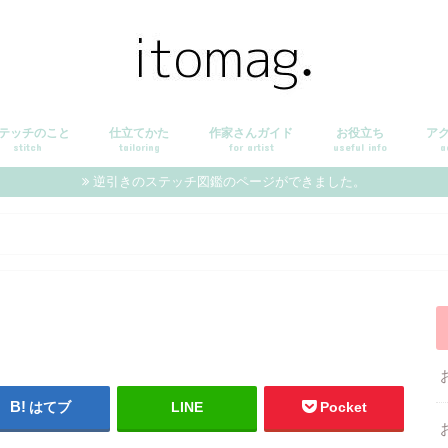
テッチのこと
仕立てかた
作家さんガイド
お役立ち
ア
stitch
tailoring
for artist
useful info
a
逆引きのステッチ図鑑のページができました。
はてブ
LINE
Pocket