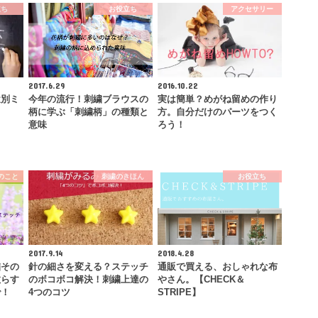
立ち
お役立ち
アクセサリー
2017.6.29
2016.10.22
途別ミ
今年の流行！刺繍ブラウスの
実は簡単？めがね留めの作り
柄に学ぶ「刺繍柄」の種類と
方。自分だけのパーツをつく
意味
ろう！
のこと
刺繍のきほん
お役立ち
2017.9.14
2018.4.28
繍その
針の細さを変える？ステッチ
通販で買える、おしゃれな布
散らす
のボコボコ解決！刺繍上達の
やさん。【CHECK＆
で！
4つのコツ
STRIPE】