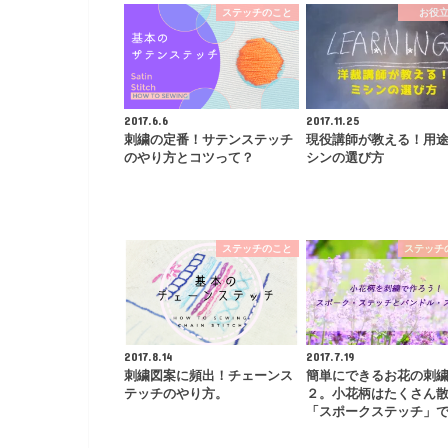
ステッチのこと
お役
2017.6.6
2017.11.25
刺繍の定番！サテンステッチ
現役講師が教える！用
のやり方とコツって？
シンの選び方
ステッチのこと
ステッチ
2017.8.14
2017.7.19
刺繍図案に頻出！チェーンス
簡単にできるお花の刺
テッチのやり方。
２。小花柄はたくさん
「スポークステッチ」