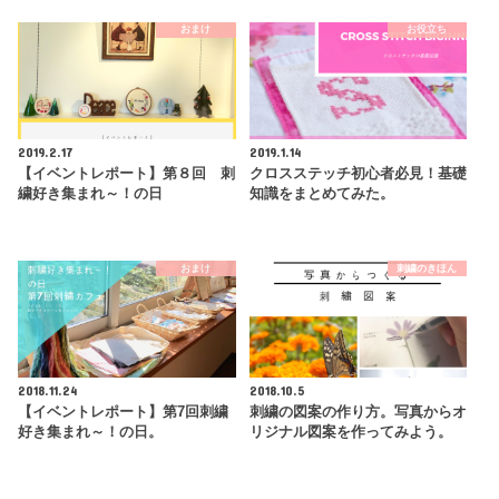
おまけ
お役立ち
2019.2.17
2019.1.14
【イベントレポート】第８回 刺
クロスステッチ初心者必見！基礎
繍好き集まれ～！の日
知識をまとめてみた。
おまけ
刺繍のきほん
2018.11.24
2018.10.5
【イベントレポート】第7回刺繍
刺繍の図案の作り方。写真からオ
好き集まれ～！の日。
リジナル図案を作ってみよう。