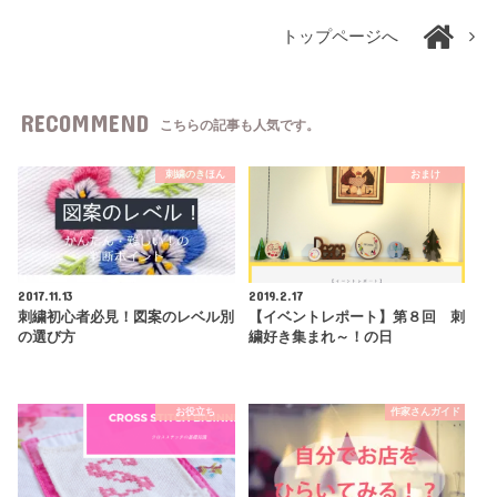
トップページへ
RECOMMEND
こちらの記事も人気です。
刺繍のきほん
おまけ
2017.11.13
2019.2.17
刺繍初心者必見！図案のレベル別
【イベントレポート】第８回 刺
の選び方
繍好き集まれ～！の日
お役立ち
作家さんガイド