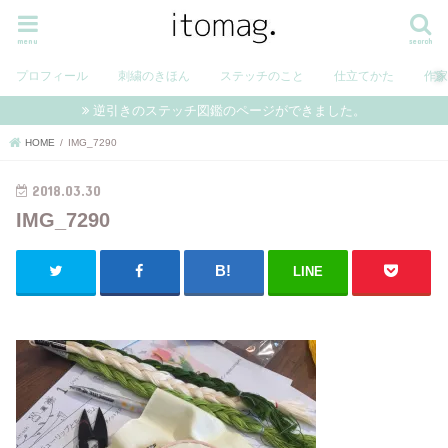
menu
search
プロフィール
刺繍のきほん
ステッチのこと
仕立てかた
作
逆引きのステッチ図鑑のページができました。
HOME
IMG_7290
2018.03.30
IMG_7290
LINE