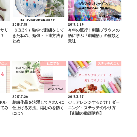
2018.7.15
2017.6.29
セサリ
（ほぼ？）独学で刺繍をして
今年の流行！刺繍ブラウスの
て？
きた私の、勉強・上達方法ま
柄に学ぶ「刺繍柄」の種類と
とめ
意味
のこと
仕立てる
ステッチのこと
2017.7.26
2017.3.27
ホル
刺繍作品を洗濯してきれいに
少しアレンジするだけ！ダー
してみ
仕上げる方法。縮むのを防ぐ
ニング・ステッチのやり方
】
には？
【刺繍の動画講座】