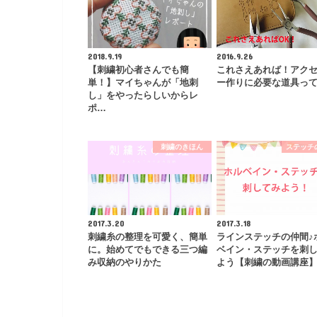
2018.9.19
2016.9.26
【刺繍初心者さんでも簡
これさえあれば！アク
単！】マイちゃんが「地刺
ー作りに必要な道具っ
し」をやったらしいからレ
ポ…
刺繍のきほん
ステッチ
2017.3.20
2017.3.18
刺繍糸の整理を可愛く、簡単
ラインステッチの仲間♪
に。始めてでもできる三つ編
ベイン・ステッチを刺
み収納のやりかた
よう【刺繍の動画講座