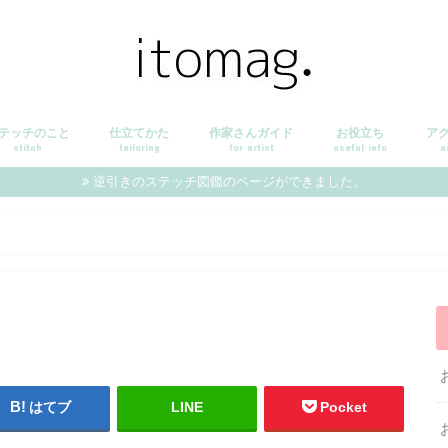
テッチのこと
仕立てかた
作家さんガイド
お役立ち
ア
stitch
tailoring
for artist
useful info
a
逆引きのステッチ図鑑のページができました。
はてブ
LINE
Pocket