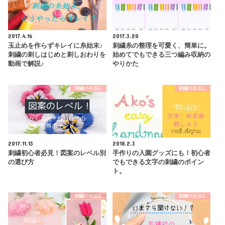
2017.4.16
2017.3.20
玉止めを作らずキレイに糸始末♪
刺繍糸の整理を可愛く、簡単に。
刺繍の刺しはじめと刺しおわりを
始めてでもできる三つ編み収納の
動画で解説♪
やりかた
刺繍のきほん
刺繍のきほん
2017.11.13
2018.2.3
刺繍初心者必見！図案のレベル別
手作りの入園グッズにも！初心者
の選び方
でもできる文字の刺繍のポイン
ト。
刺繍のきほん
刺繍のきほん