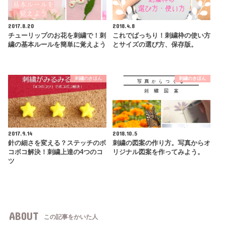
2017.8.20
2018.4.8
チューリップのお花を刺繍で！刺
これでばっちり！刺繍枠の使い方
繍の基本ルールを簡単に覚えよう
とサイズの選び方、保存版。
刺繍のきほん
刺繍のきほん
2017.9.14
2018.10.5
針の細さを変える？ステッチのボ
刺繍の図案の作り方。写真からオ
コボコ解決！刺繍上達の4つのコ
リジナル図案を作ってみよう。
ツ
ABOUT
この記事をかいた人