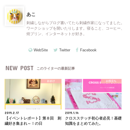
あこ
刺繍しながらブログ書いてたら刺繍作家になってました。
ワークショップを開いたりします。寝ること、コーヒー、
焼プリン、インターネットが好き。
WebSite
Twitter
Facebook
NEW POST
このライターの最新記事
おまけ
お役立ち
2019.2.17
2019.1.14
【イベントレポート】第８回 刺
クロスステッチ初心者必見！基礎
繍好き集まれ～！の日
知識をまとめてみた。