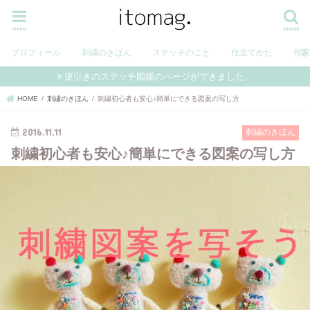
menu
search
プロフィール
刺繍のきほん
ステッチのこと
仕立てかた
作
逆引きのステッチ図鑑のページができました。
HOME
刺繍のきほん
刺繍初心者も安心♪簡単にできる図案の写し方
2016.11.11
刺繍のきほん
刺繍初心者も安心♪簡単にできる図案の写し方