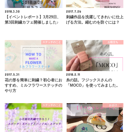
2018.3.30
2017.7.26
【イベントレポート】3月29日、
刺繍作品を洗濯してきれいに仕上
第3回刺繍カフェ開催しました♪
げる方法。縮むのを防ぐには？
ステッチのこと
お役立ち
2017.5.31
2018.2.11
花の形を簡単に刺繍？初心者にお
糸の話。フジックスさんの
すすめ、ミルフラワーステッチの
「MOCO」を使ってみました。
やり方
ステッチのこと
おまけ