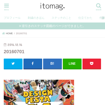
menu
search
プロフィール
刺繍のきほん
ステッチのこと
仕立てかた
作
逆引きのステッチ図鑑のページができました。
HOME
20160701
2016.12.16
20160701
LINE