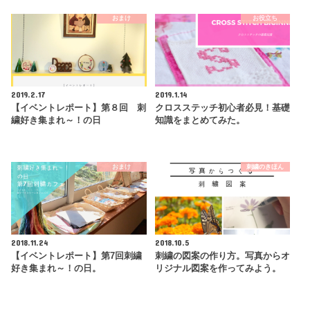
おまけ
お役立ち
2019.2.17
2019.1.14
【イベントレポート】第８回 刺
クロスステッチ初心者必見！基礎
繍好き集まれ～！の日
知識をまとめてみた。
おまけ
刺繍のきほん
2018.11.24
2018.10.5
【イベントレポート】第7回刺繍
刺繍の図案の作り方。写真からオ
好き集まれ～！の日。
リジナル図案を作ってみよう。