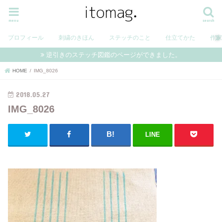
menu
search
プロフィール
刺繍のきほん
ステッチのこと
仕立てかた
作
逆引きのステッチ図鑑のページができました。
HOME
IMG_8026
2018.05.27
IMG_8026
LINE