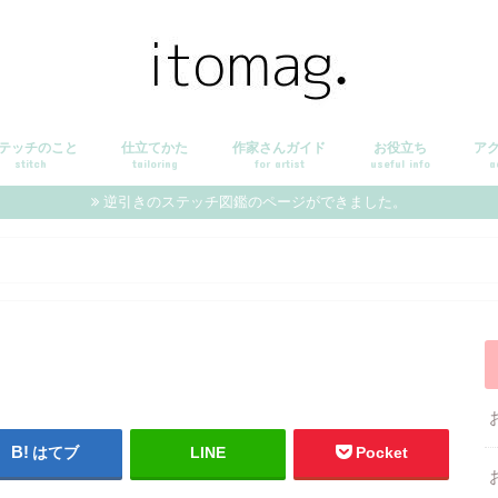
テッチのこと
仕立てかた
作家さんガイド
お役立ち
ア
stitch
tailoring
for artist
useful info
a
逆引きのステッチ図鑑のページができました。
はてブ
LINE
Pocket