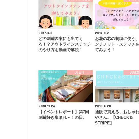
2017.4.5
2017.8.2
どの刺繍図案にも出てく
お花の芯の刺繍に使う
る！？アウトラインステッチ
ンチノット・ステッチ
のやり方を動画で解説！
てみよう！
おまけ
お役
2018.11.24
2018.4.28
【イベントレポート】第7回
通販で買える、おしゃ
刺繍好き集まれ～！の日。
やさん。【CHECK＆
STRIPE】