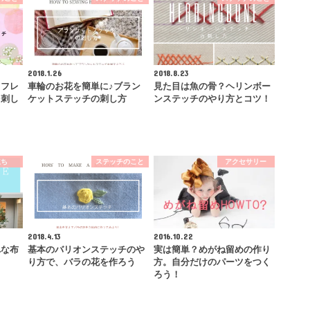
2018.1.26
2018.8.23
、フレ
車輪のお花を簡単に♪ブラン
見た目は魚の骨？ヘリンボー
を刺し
ケットステッチの刺し方
ンステッチのやり方とコツ！
立ち
ステッチのこと
アクセサリー
2018.4.13
2016.10.22
れな布
基本のバリオンステッチのや
実は簡単？めがね留めの作り
り方で、バラの花を作ろう
方。自分だけのパーツをつく
ろう！