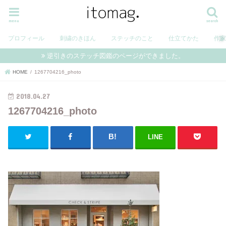
menu
search
プロフィール
刺繍のきほん
ステッチのこと
仕立てかた
作
逆引きのステッチ図鑑のページができました。
HOME
1267704216_photo
2018.04.27
1267704216_photo
LINE