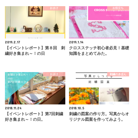
おまけ
お役立ち
2019.2.17
2019.1.14
【イベントレポート】第８回 刺
クロスステッチ初心者必見！基礎
繍好き集まれ～！の日
知識をまとめてみた。
おまけ
刺繍のきほん
2018.11.24
2018.10.5
【イベントレポート】第7回刺繍
刺繍の図案の作り方。写真からオ
好き集まれ～！の日。
リジナル図案を作ってみよう。