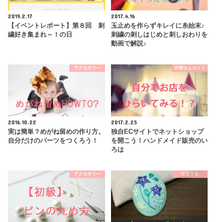
2019.2.17
2017.4.16
【イベントレポート】第８回 刺
玉止めを作らずキレイに糸始末♪
繍好き集まれ～！の日
刺繍の刺しはじめと刺しおわりを
動画で解説♪
アクセサリー
作家さんガイド
2016.10.22
2017.2.25
実は簡単？めがね留めの作り方。
独自ECサイトでネットショップ
自分だけのパーツをつくろう！
を開こう！ハンドメイド販売のい
ろは
アクセサリー
仕立てる