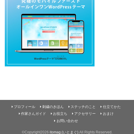
プロフィール
刺繍のきほん
ステッチのこと
仕立てかた
作家さんガイド
お役立ち
アクセサリー
おまけ
お問い合わせ
©Copyright2026
itomag.(いとまぐ)
.All Rights Reserved.