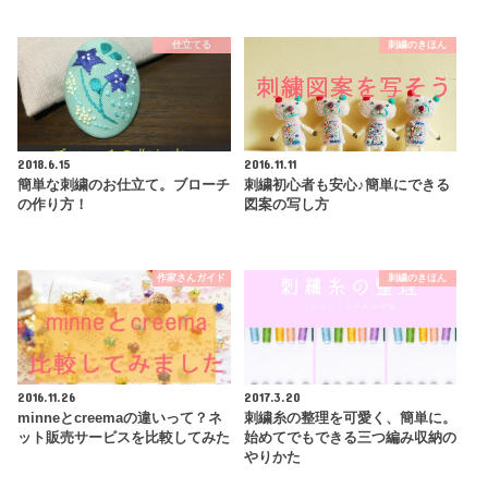
仕立てる
刺繍のきほん
2018.6.15
2016.11.11
簡単な刺繍のお仕立て。ブローチ
刺繍初心者も安心♪簡単にできる
の作り方！
図案の写し方
作家さんガイド
刺繍のきほん
2016.11.26
2017.3.20
minneとcreemaの違いって？ネ
刺繍糸の整理を可愛く、簡単に。
ット販売サービスを比較してみた
始めてでもできる三つ編み収納の
やりかた