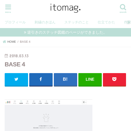
menu
search
プロフィール
刺繍のきほん
ステッチのこと
仕立てかた
作
逆引きのステッチ図鑑のページができました。
HOME
BASE４
2018.03.13
BASE４
LINE