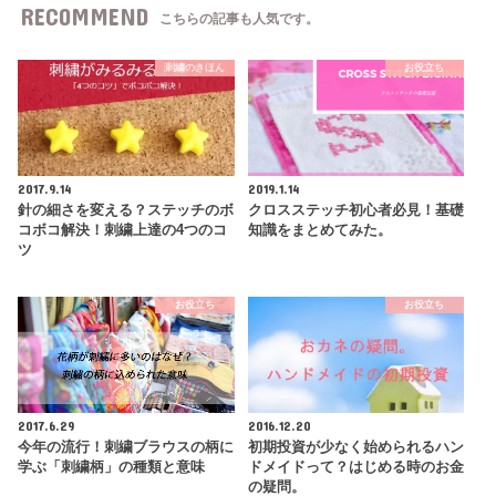
RECOMMEND
こちらの記事も人気です。
刺繍のきほん
お役立ち
2017.9.14
2019.1.14
針の細さを変える？ステッチのボ
クロスステッチ初心者必見！基礎
コボコ解決！刺繍上達の4つのコ
知識をまとめてみた。
ツ
お役立ち
お役立ち
2017.6.29
2016.12.20
今年の流行！刺繍ブラウスの柄に
初期投資が少なく始められるハン
学ぶ「刺繍柄」の種類と意味
ドメイドって？はじめる時のお金
の疑問。