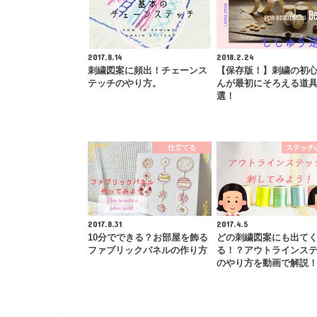
2017.8.14
2018.2.24
刺繍図案に頻出！チェーンス
【保存版！】刺繍の初
テッチのやり方。
んが最初にそろえる道
選！
仕立てる
ステッチ
2017.8.31
2017.4.5
10分でできる？お部屋を飾る
どの刺繍図案にも出て
ファブリックパネルの作り方
る！？アウトラインス
のやり方を動画で解説