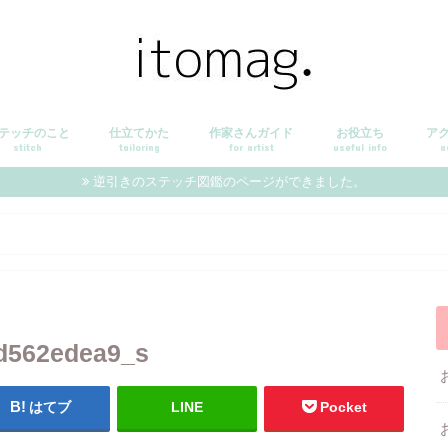
テッチのこと
仕立てかた
作家さんガイド
お役立ち
ア
stitch
tailoring
for artist
useful info
a
逆引きのステッチ図鑑のページができました。
d562edea9_s
はてブ
LINE
Pocket