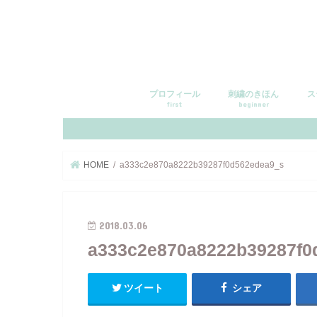
プロフィール
刺繍のきほん
ス
first
beginner
HOME
a333c2e870a8222b39287f0d562edea9_s
2018.03.06
a333c2e870a8222b39287f0
ツイート
シェア