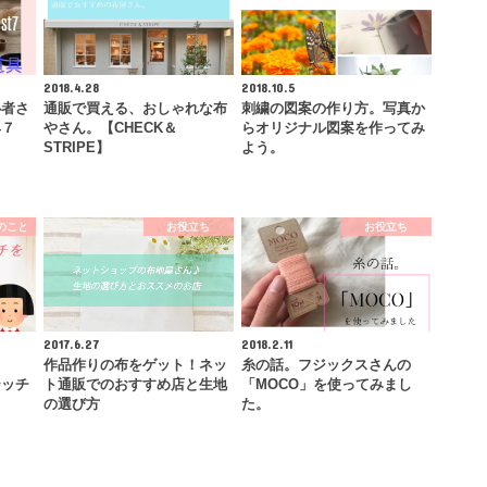
2018.4.28
2018.10.5
心者さ
通販で買える、おしゃれな布
刺繍の図案の作り方。写真か
具７
やさん。【CHECK＆
らオリジナル図案を作ってみ
STRIPE】
よう。
のこと
お役立ち
お役立ち
2017.6.27
2018.2.11
く
作品作りの布をゲット！ネッ
糸の話。フジックスさんの
テッチ
ト通販でのおすすめ店と生地
「MOCO」を使ってみまし
！
の選び方
た。