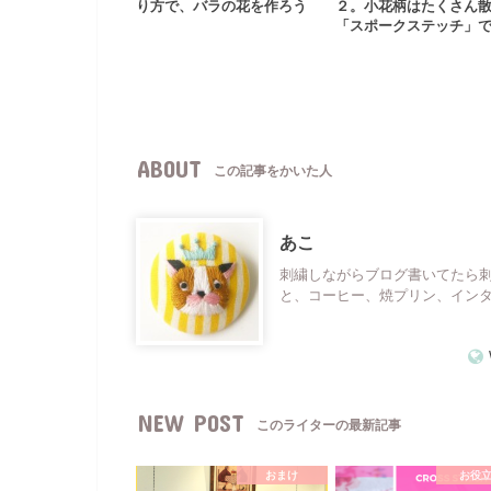
り方で、バラの花を作ろう
２。小花柄はたくさん
「スポークステッチ」
ABOUT
この記事をかいた人
あこ
刺繍しながらブログ書いてたら
と、コーヒー、焼プリン、イン
NEW POST
このライターの最新記事
おまけ
お役