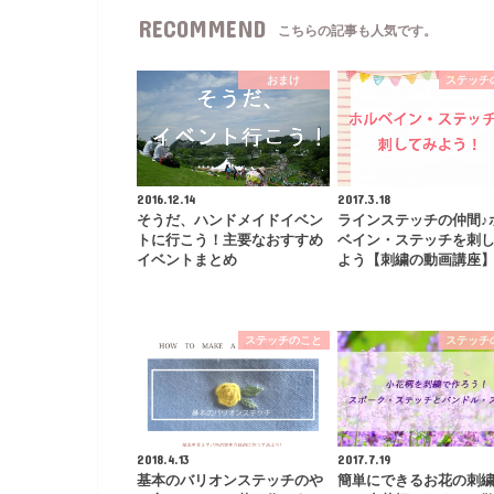
RECOMMEND
こちらの記事も人気です。
おまけ
ステッチ
2016.12.14
2017.3.18
そうだ、ハンドメイドイベン
ラインステッチの仲間♪
トに行こう！主要なおすすめ
ベイン・ステッチを刺
イベントまとめ
よう【刺繍の動画講座
ステッチのこと
ステッチ
2018.4.13
2017.7.19
基本のバリオンステッチのや
簡単にできるお花の刺