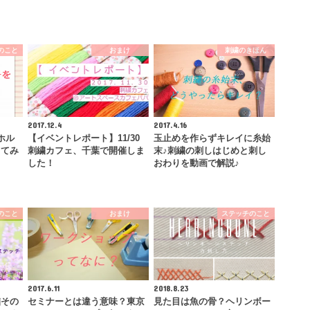
のこと
おまけ
刺繍のきほん
2017.12.4
2017.4.16
ホル
【イベントレポート】11/30
玉止めを作らずキレイに糸始
してみ
刺繍カフェ、千葉で開催しま
末♪刺繍の刺しはじめと刺し
】
した！
おわりを動画で解説♪
のこと
おまけ
ステッチのこと
2017.6.11
2018.8.23
繍その
セミナーとは違う意味？東京
見た目は魚の骨？ヘリンボー