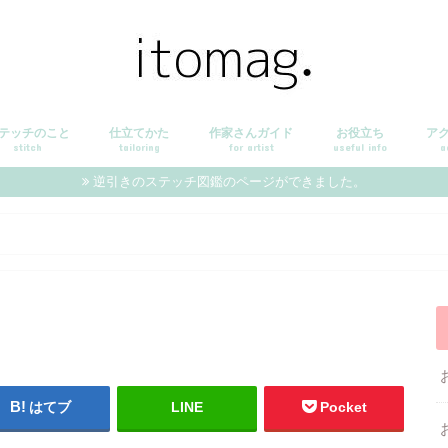
テッチのこと
仕立てかた
作家さんガイド
お役立ち
ア
stitch
tailoring
for artist
useful info
a
逆引きのステッチ図鑑のページができました。
はてブ
LINE
Pocket