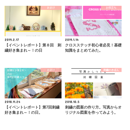
おまけ
お役立ち
2019.2.17
2019.1.14
【イベントレポート】第８回 刺
クロスステッチ初心者必見！基礎
繍好き集まれ～！の日
知識をまとめてみた。
おまけ
刺繍のきほん
2018.11.24
2018.10.5
【イベントレポート】第7回刺繍
刺繍の図案の作り方。写真からオ
好き集まれ～！の日。
リジナル図案を作ってみよう。