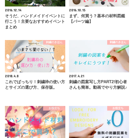
2016.12.14
2016.10.15
そうだ、ハンドメイドイベントに
まず、何買う？基本の材料図鑑
行こう！主要なおすすめイベント
【パーツ編】
まとめ
刺繍のきほん
刺繍のきほん
2018.4.8
2017.4.21
これでばっちり！刺繍枠の使い方
刺繍の図案写し方PART2!初心者
とサイズの選び方、保存版。
さんも簡単。動画でやり方解説♪
お役立ち
お役立ち