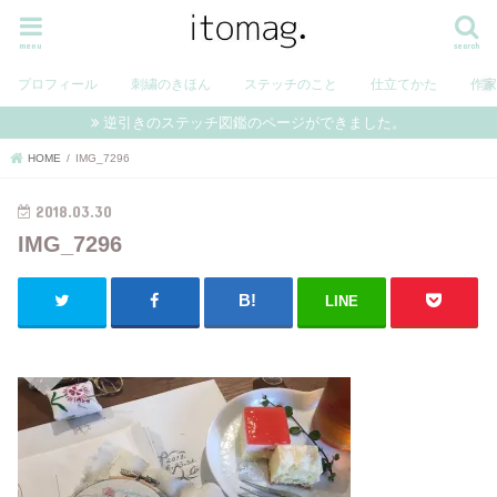
menu
search
プロフィール
刺繍のきほん
ステッチのこと
仕立てかた
作
逆引きのステッチ図鑑のページができました。
HOME
IMG_7296
2018.03.30
IMG_7296
LINE