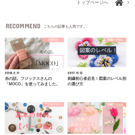
トップページへ
RECOMMEND
こちらの記事も人気です。
お役立ち
刺繍のきほん
2018.2.11
2017.11.13
糸の話。フジックスさんの
刺繍初心者必見！図案のレベル別
「MOCO」を使ってみました。
の選び方
アクセサリー
刺繍のきほん