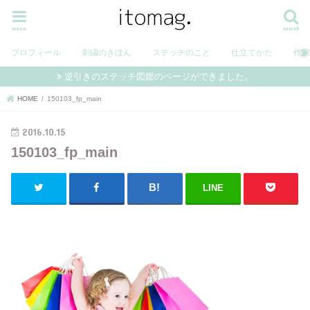
menu
search
プロフィール
刺繍のきほん
ステッチのこと
仕立てかた
作
逆引きのステッチ図鑑のページができました。
HOME
150103_fp_main
2016.10.15
150103_fp_main
LINE