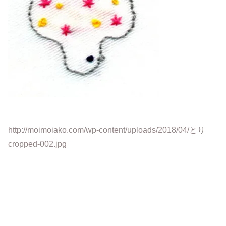
http://moimoiako.com/wp-content/uploads/2018/04/とり
cropped-002.jpg