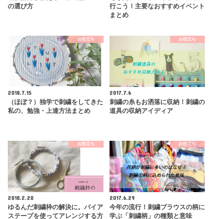
の選び方
行こう！主要なおすすめイベント
まとめ
お役立ち
お役立ち
2018.7.15
2017.7.6
（ほぼ？）独学で刺繍をしてきた
刺繍の糸もお洒落に収納！刺繍の
私の、勉強・上達方法まとめ
道具の収納アイディア
お役立ち
お役立ち
2018.2.20
2017.6.29
ゆるんだ刺繍枠の解決に。バイア
今年の流行！刺繍ブラウスの柄に
ステープを使ってアレンジする方
学ぶ「刺繍柄」の種類と意味