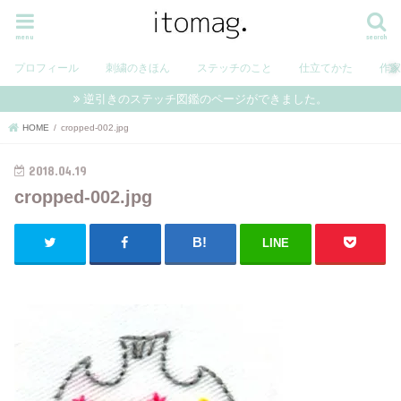
menu
search
プロフィール
刺繍のきほん
ステッチのこと
仕立てかた
作
逆引きのステッチ図鑑のページができました。
HOME
cropped-002.jpg
2018.04.19
cropped-002.jpg
LINE