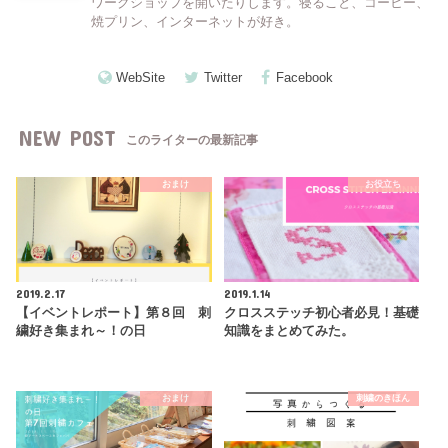
ワークショップを開いたりします。寝ること、コーヒー、
焼プリン、インターネットが好き。
WebSite
Twitter
Facebook
NEW POST
このライターの最新記事
おまけ
お役立ち
2019.2.17
2019.1.14
【イベントレポート】第８回 刺
クロスステッチ初心者必見！基礎
繍好き集まれ～！の日
知識をまとめてみた。
おまけ
刺繍のきほん