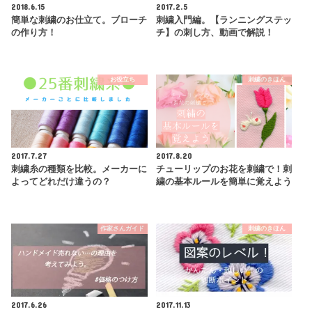
2018.6.15
2017.2.5
簡単な刺繍のお仕立て。ブローチ
刺繍入門編。【ランニングステッ
の作り方！
チ】の刺し方、動画で解説！
お役立ち
刺繍のきほん
2017.7.27
2017.8.20
刺繍糸の種類を比較。メーカーに
チューリップのお花を刺繍で！刺
よってどれだけ違うの？
繍の基本ルールを簡単に覚えよう
作家さんガイド
刺繍のきほん
2017.6.26
2017.11.13