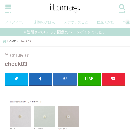
menu
search
プロフィール
刺繍のきほん
ステッチのこと
仕立てかた
作
逆引きのステッチ図鑑のページができました。
HOME
check03
2018.04.27
check03
LINE