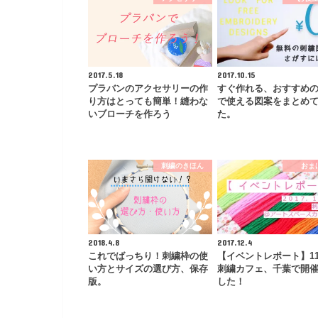
2017.5.18
2017.10.15
プラバンのアクセサリーの作
すぐ作れる、おすすめ
り方はとっても簡単！縫わな
で使える図案をまとめ
いブローチを作ろう
た。
刺繍のきほん
おま
2018.4.8
2017.12.4
これでばっちり！刺繍枠の使
【イベントレポート】11/
い方とサイズの選び方、保存
刺繍カフェ、千葉で開
版。
した！