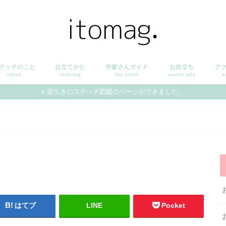
テッチのこと
仕立てかた
作家さんガイド
お役立ち
ア
stitch
tailoring
for artist
useful info
a
逆引きのステッチ図鑑のページができました。
はてブ
LINE
Pocket