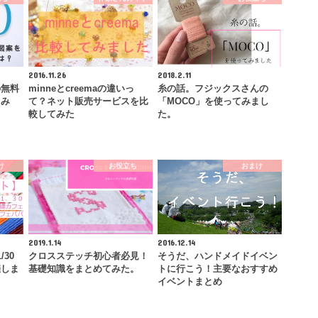
2016.11.26
2018.2.11
の無料
minneとcreemaの違いっ
糸の話。フジックスさんの
てみ
て？ネット販売サービスを比
「MOCO」を使ってみまし
較してみた
た。
け
お役立ち
おまけ
2019.1.14
2016.12.14
30
クロスステッチ初心者必見！
そうだ、ハンドメイドイベン
催しま
基礎知識をまとめてみた。
トに行こう！主要なおすすめ
イベントまとめ