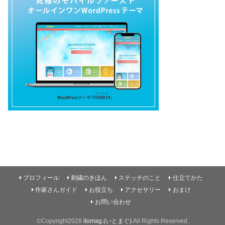
プロフィール
刺繍のきほん
ステッチのこと
仕立てかた
作家さんガイド
お役立ち
アクセサリー
おまけ
お問い合わせ
©Copyright2026
itomag.(いとまぐ)
.All Rights Reserved.