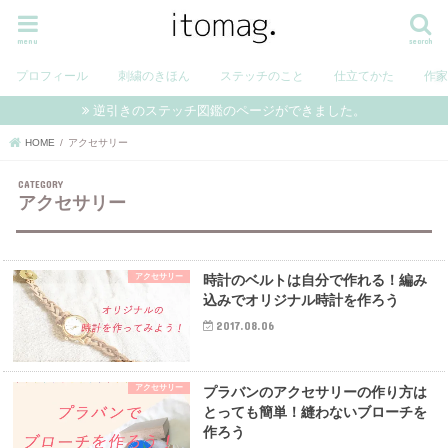
menu
search
プロフィール
刺繍のきほん
ステッチのこと
仕立てかた
作
逆引きのステッチ図鑑のページができました。
HOME
アクセサリー
アクセサリー
アクセサリー
時計のベルトは自分で作れる！編み
込みでオリジナル時計を作ろう
2017.08.06
アクセサリー
プラバンのアクセサリーの作り方は
とっても簡単！縫わないブローチを
作ろう