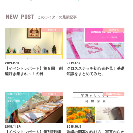
NEW POST
このライターの最新記事
おまけ
お役立ち
2019.2.17
2019.1.14
【イベントレポート】第８回 刺
クロスステッチ初心者必見！基礎
繍好き集まれ～！の日
知識をまとめてみた。
おまけ
刺繍のきほん
2018.11.24
2018.10.5
【イベントレポート】第7回刺繍
刺繍の図案の作り方。写真からオ