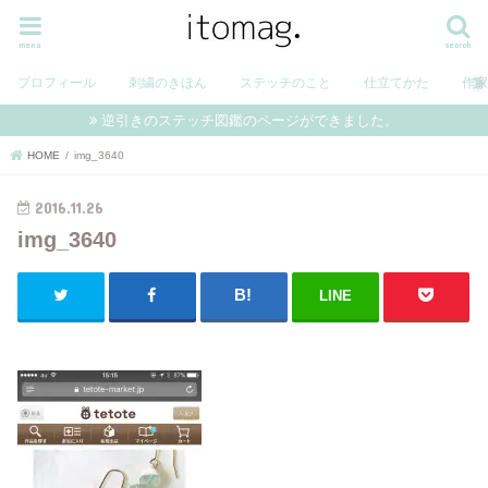
menu
search
プロフィール
刺繍のきほん
ステッチのこと
仕立てかた
作
逆引きのステッチ図鑑のページができました。
HOME
img_3640
2016.11.26
img_3640
LINE