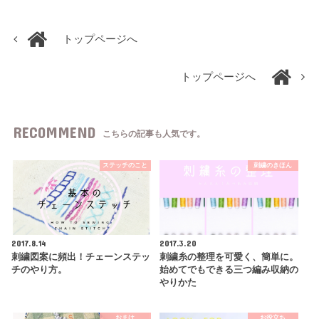
トップページへ
トップページへ
RECOMMEND
こちらの記事も人気です。
ステッチのこと
刺繍のきほん
2017.8.14
2017.3.20
刺繍図案に頻出！チェーンステッ
刺繍糸の整理を可愛く、簡単に。
チのやり方。
始めてでもできる三つ編み収納の
やりかた
おまけ
お役立ち